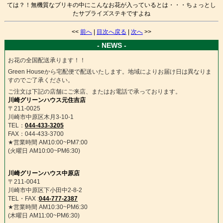
ては？！無機質なブリキの中にこんなお花が入っているとは・・・ちょっとし
たサプライズステキですよね
<<
前へ
|
目次へ戻る
|
次へ
>>
- NEWS -
お花の全国配送承ります！！
Green Houseから宅配便で配送いたします。地域によりお届け日は異なりま
すのでご了承ください。
ご注文は下記の店舗にご来店、またはお電話で承っております。
川崎グリーンハウス元住吉店
〒211-0025
川崎市中原区木月3-10-1
TEL：
044-433-3205
FAX：044-433-3700
★営業時間 AM10:00~PM7:00
(火曜日 AM10:00~PM6:30)
川崎グリーンハウス中原店
〒211-0041
川崎市中原区下小田中2-8-2
TEL・FAX :
044-777-2387
★営業時間 AM10:30~PM6:30
(木曜日 AM11:00~PM6:30)