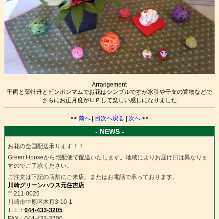
Arrangement
千両と葉牡丹とピンポンマムでお花はシンプルですが水引や干支の置物などで
さらにお正月度がＵＰして楽しい感じになりました
<<
前へ
|
目次へ戻る
|
次へ
>>
- NEWS -
お花の全国配送承ります！！
Green Houseから宅配便で配送いたします。地域によりお届け日は異なりま
すのでご了承ください。
ご注文は下記の店舗にご来店、またはお電話で承っております。
川崎グリーンハウス元住吉店
〒211-0025
川崎市中原区木月3-10-1
TEL：
044-433-3205
FAX：044-433-3700