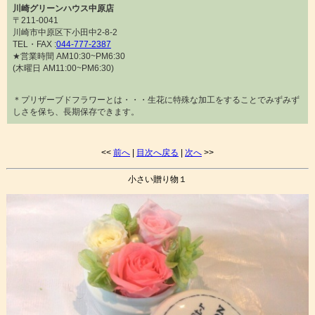
川崎グリーンハウス中原店
〒211-0041
川崎市中原区下小田中2-8-2
TEL・FAX :
044-777-2387
★営業時間 AM10:30~PM6:30
(木曜日 AM11:00~PM6:30)
＊プリザーブドフラワーとは・・・生花に特殊な加工をすることでみずみず
しさを保ち、長期保存できます。
<<
前へ
|
目次へ戻る
|
次へ
>>
小さい贈り物１