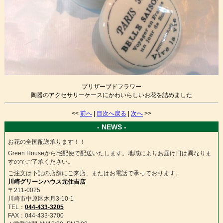
プリザーブドフラワー
陶器のアクセサリーケースにかわいらしいお花を詰めました
<<
前へ
|
目次へ戻る
|
次へ
>>
- NEWS -
お花の全国配送承ります！！
Green Houseから宅配便で配送いたします。地域によりお届け日は異なりま
すのでご了承ください。
ご注文は下記の店舗にご来店、またはお電話で承っております。
川崎グリーンハウス元住吉店
〒211-0025
川崎市中原区木月3-10-1
TEL：
044-433-3205
FAX：044-433-3700