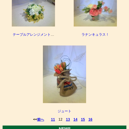
テーブルアレンジメント
…
ラナンキュラス！
ジュート
<<
前へ
11
12
13
14
15
16
- NEWS -