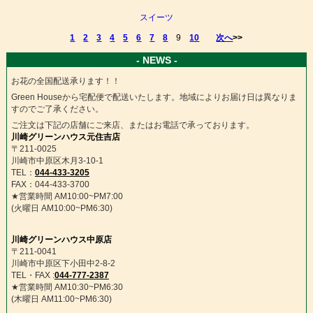
スイーツ
1
2
3
4
5
6
7
8
9
10
次へ
>>
- NEWS -
お花の全国配送承ります！！
Green Houseから宅配便で配送いたします。地域によりお届け日は異なりま
すのでご了承ください。
ご注文は下記の店舗にご来店、またはお電話で承っております。
川崎グリーンハウス元住吉店
〒211-0025
川崎市中原区木月3-10-1
TEL：
044-433-3205
FAX：044-433-3700
★営業時間 AM10:00~PM7:00
(火曜日 AM10:00~PM6:30)
川崎グリーンハウス中原店
〒211-0041
川崎市中原区下小田中2-8-2
TEL・FAX :
044-777-2387
★営業時間 AM10:30~PM6:30
(木曜日 AM11:00~PM6:30)