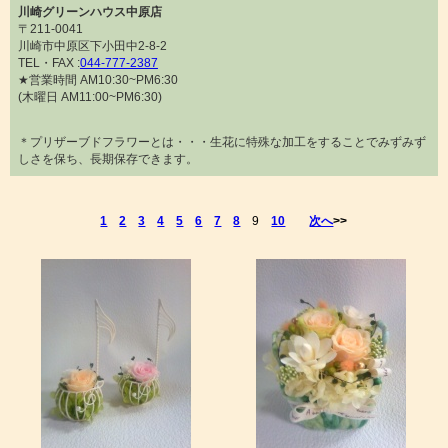
川崎グリーンハウス中原店
〒211-0041
川崎市中原区下小田中2-8-2
TEL・FAX :
044-777-2387
★営業時間 AM10:30~PM6:30
(木曜日 AM11:00~PM6:30)
＊プリザーブドフラワーとは・・・生花に特殊な加工をすることでみずみず
しさを保ち、長期保存できます。
1
2
3
4
5
6
7
8
9
10
次へ
>>