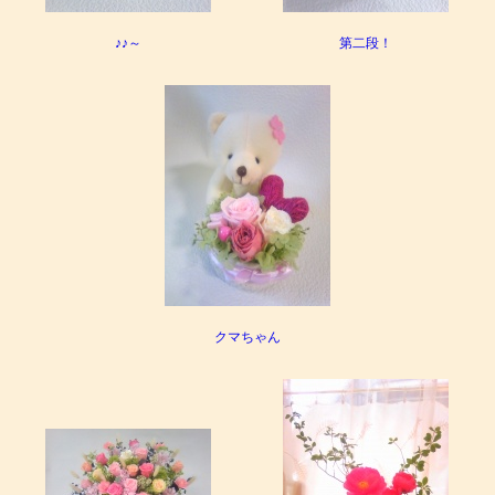
♪♪～
第二段！
クマちゃん